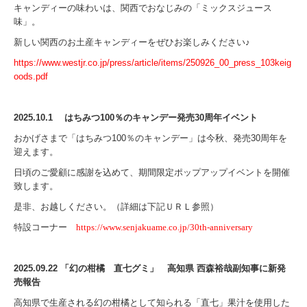
キャンディーの味わいは、関西でおなじみの「ミックスジュース
味」。
新しい関西のお土産キャンディーをぜひお楽しみください♪
https://www.westjr.co.jp/press/article/items/250926_00_press_103keig
oods.pdf
2025.10.1 はちみつ100％のキャンデー発売30周年イベント
おかげさまで「はちみつ100％のキャンデー」は今秋、発売30周年を
迎えます。
日頃のご愛顧に感謝を込めて、期間限定ポップアップイベントを開催
致します。
是非、お越しください。（詳細は下記ＵＲＬ参照）
特設コーナー
https://www.senjakuame.co.jp/30th-anniversary
2025.09.22 「幻の柑橘 直七グミ」 高知県 西森裕哉副知事に
新発
売報告
高知県で生産される幻の柑橘として知られる「直七」果汁を使用した