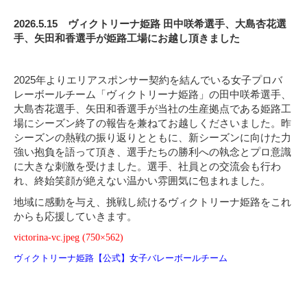
2
026.5.15
ヴィクトリーナ姫路 田中咲希選手、大島杏花選
手、矢田和香選手が姫路工場にお越し頂きました
2025
年よりエリアスポンサー契約を結んでいる女子プロバ
レーボールチーム「ヴィクトリーナ姫路」の
田中咲希選手、
大島杏花選手、矢田和香選手が当社の生産拠点である姫路工
場にシーズン終了の報告を兼ねてお越しくださいました。
昨
シーズンの熱戦の振り返りとともに、新シーズンに向けた力
強い抱負を語って頂き、選手たちの勝利への執念とプロ意識
に大きな刺激を受けました。
選手、社員との交流会も行わ
れ、終始笑顔が絶えない温かい雰囲気に包まれました。
地域に感動を与え、挑戦し続けるヴィクトリーナ姫路をこれ
からも応援していきます。
victorina-vc.jpeg (750
×562)
ヴィクトリーナ姫路【公式】女子バレーボールチーム