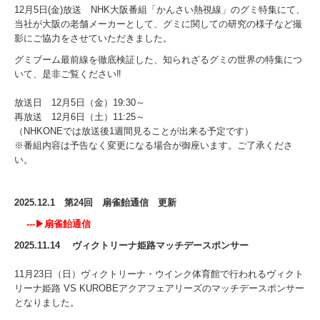
12
月
5
日
(金
)
放送
NHK
大阪番組「かんさい熱視線」のグミ特集にて、
当社が大阪の老舗メーカーとして、グミに関しての研究の様子など撮
影にご協力をさせていただきました。
グミブーム最前線を徹底検証した、知られざるグミの世界の特集につ
いて、是非ご覧ください‼
放送日 12月5日（金）19:30～
再放送 12月6日（土）11:25～
（NHKONEでは放送後1週間見ることが出来る予定です）
※番組内容は予告なく変更になる場合が御座います。ご了承くださ
い。
2025.12.1 第24回 扇雀飴通信 更新
---▶
扇雀飴通信
2025.11.14 ヴィクトリーナ姫路マッチデースポンサー
11月23日（日）ヴィクトリーナ・ウインク体育館で行われるヴィクト
リーナ姫路 VS KUROBEアクアフェアリーズのマッチデースポンサー
となりました。