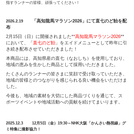
指すランナーの皆様、頑張ってください！
「高知龍馬マラソン
2026
」にて直七のど飴を配
2026.2.19
布
2
月
15
日（日）に開催されました
*
*
高知龍馬マラソン2026
**
において、「
直七のど飴
」をエイドメニューとして昨年に引
き続き配布させていただきました！
本商品には、高知県産の直七（なおしち）を使用しており、
地域の恵みを生かした商品として採用いただきました。
たくさんのランナーの皆さまに笑顔で受け取っていただき、
地域の皆様とのつながりを感じられる良い機会をいただけま
した。
今後も、地域の素材を大切にした商品づくりを通じて、ス
ポーツイベントや地域活動への貢献を続けてまいります。
2025.12.3 12月5日（金）19:30～NHK大阪「かんさい熱視線」グ
ミ特集に撮影協力！