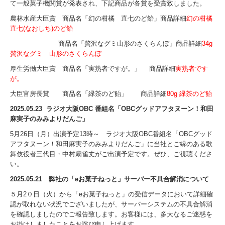
て一般菓子機関賞が発表され、下記商品が各賞を受賞致しました。
農林水産大臣賞 商品名「幻の柑橘 直七のど飴」商品詳細
幻の柑橘
直七(なおしち)のど飴
商品名「贅沢なグミ山形のさくらんぼ」商品詳細
34g
贅沢なグミ 山形のさくらんぼ
厚生労働大臣賞 商品名「実熟者ですが。」 商品詳細
実熟者です
が。
大臣官房長賞 商品名「緑茶のど飴」 商品詳細
80g 緑茶のど飴
2025.05.23 ラジオ大阪OBC 番組名「OBCグッドアフタヌーン！和田
麻実子のみみよりだんご」
5月26日（月）出演予定13時～ ラジオ大阪OBC番組名「OBCグッド
アフタヌーン！和田麻実子のみみよりだんご」に当社とご縁のある歌
舞伎役者三代目・中村扇雀丈がご出演予定です。ぜひ、ご視聴くださ
い。
2025.05.21 弊社の「eお菓子ねっと」サーバー不具合解消について
５月2０日（火）から「eお菓子ねっと」の受信データにおいて詳細確
認が取れない状況でございましたが、サーバーシステムの不具合解消
を確認しましたのでご報告致します。お客様には、多大なるご迷惑を
お掛けしましたことをお詫び申し上げます。