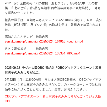
9/22（月）全国発売「幻の柑橘 直七グミ」、好評発売中「幻の柑
橘 直七のど飴」計2品を高知県 西森裕哉副知事に表敬訪問し、発売
を報告いたしました。
報告の様子は、高知さんさんテレビ（9/22 18時30分頃）、ＲＫＣ高知
放送（9/23 昼間、及び夕方頃）の取材を受け、番組内で放送されまし
た。
高知さんさんテレビ 放送内容
senjakuame.jp/campaign/20250924_164916_kouchi.mp4
ＲＫＣ高知放送 放送内容
senjakuame.jp/campaign/20250924_135354_RKC.mp4
2025.09.22 ラジオ大阪OBC 番組名「OBCグッドアフタヌーン！和田
麻実子のみみよりだんご」
9月22日（月）11時20分頃 ラジオ大阪OBC番組名「OBCグッドアフ
タヌーン！和田麻実子のみみよりだんご」のトークコーナーで当社商
品をご紹介頂くこととなりました。是非、お聞きください。
OBCグッドアフタヌーン！和田麻実子のみみよりだんご - ラジオ大阪
OBC