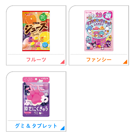
会社情報
会社概要
企業理念
社名・商標の由来
社史
環境への取り組み
一般事業主行動計画
健康経営宣言
製造所固有記号について
採用情報