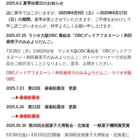
2025.8.6
夏季休業日のお知らせ
誠に勝手ではございますが、
2025年8月9日（土）～2025年8月17日
（日）の期間、
夏季休業とさせていただきます。ご不便をおかけして
申し訳ございませんが、
何卒よろしくお願い申し上げます。
2025.07.25 ラジオ大阪OBC 番組名「OBCグッドアフタヌーン！和田
麻実子のみみよりだんご」
7月28日（月）11時20分頃 ラジオ大阪OBC番組名「OBCグッドアフ
タヌーン！和田麻実子のみみよりだんご」のトークコーナーで当社商
品をご紹介頂くこととなりました。是非、お聞きください。
OBCグッドアフタヌーン！和田麻実子のみみよりだんご - ラジオ大阪
OBC
2025.7.23 第22回 扇雀飴通信 更新
---▶
扇雀飴通信
2025.6.26 第21回 扇雀飴通信 更新
---▶
扇雀飴通信
2025.05.30 第28回全国菓子大博覧会・北海道 一般菓子機関賞受賞
5月30日(金)～6月15日(日)開催 第28回全国菓子大博覧会・北海道に