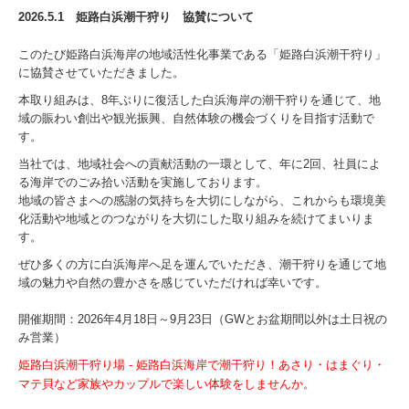
2026.5.1 姫路白浜潮干狩り 協賛について
このたび姫路白浜海岸の地域活性化事業である「姫路白浜潮干狩り」
に協賛させていただきました。
本取り組みは、8年ぶりに復活した白浜海岸の潮干狩りを通じて、地
域の賑わい創出や観光振興、自然体験の機会づくりを目指す活動で
す。
当社では、地域社会への貢献活動の一環として、年に2回、社員によ
る海岸でのごみ拾い活動を実施しております。
地域の皆さまへの感謝の気持ちを大切にしながら、これからも環境美
化活動や地域とのつながりを大切にした取り組みを続けてまいりま
す。
ぜひ多くの方に白浜海岸へ足を運んでいただき、潮干狩りを通じて地
域の魅力や自然の豊かさを感じていただければ幸いです。
開催期間：2026年4月18日～9月23日（GWとお盆期間以外は土日祝の
み営業）
姫路白浜潮干狩り場 - 姫路白浜海岸で潮干狩り！あさり・はまぐり・
マテ貝など家族やカップルで楽しい体験をしませんか。