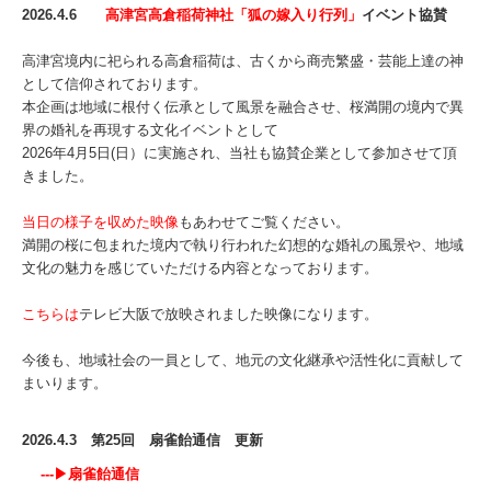
2026.4.6
高津宮高倉稲荷神社「狐の嫁入り行列」
イベント協賛
高津宮境内に祀られる高倉稲荷は、古くから商売繁盛・芸能上達の神
として信仰されております。
本企画は地域に根付く伝承として風景を融合させ、桜満開の境内で異
界の婚礼を再現する文化イベントとして
2026年4月5日(日）に実施され、当社も協賛企業として参加させて頂
きました。
当日の様子を収めた映像
もあわせてご覧ください。
満開の桜に包まれた境内で執り行われた幻想的な婚礼の風景や、地域
文化の魅力を感じていただける内容となっております。
こちらは
テレビ大阪で放映されました映像になります。
今後も、地域社会の一員として、地元の文化継承や活性化に貢献して
まいります。
2026.4.3 第25回 扇雀飴通信 更新
---▶
扇雀飴通信