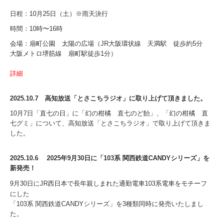
日程：10月25日（土）※雨天決行
時間：10時〜16時
会場：扇町公園 太陽の広場（JR大阪環状線 天満駅 徒歩約5分
大阪メトロ堺筋線 扇町駅徒歩1分）
詳細
2025.10.7
高知放送
「とさこちラジオ」に取り上げて頂きました。
10月7日「直七の日」に「幻の柑橘 直七のど飴」、「幻の柑橘 直
七グミ」について、高知放送「とさこちラジオ」で取り上げて頂きま
した。
2025.10.6 2025年9月30日に「103系 関西鉄道CANDYシリーズ」を
新発売！
9月30日にJR西日本で長年親しまれた通勤電車103系電車をモチーフ
にした
「103系 関西鉄道CANDYシリーズ」を3種類同時に発売いたしまし
た。