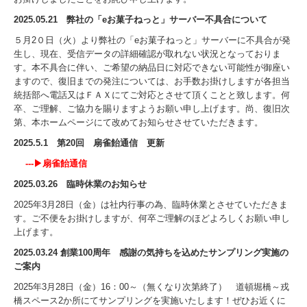
2025.05.21 弊社の「eお菓子ねっと」サーバー不具合について
５月2０日（火）より弊社の「eお菓子ねっと」サーバーに不具合が発
生し、現在、受信データの詳細確認が取れない状況となっておりま
す。本不具合に伴い、ご希望の納品日に対応できない可能性が御座い
ますので、
復旧までの発注については、お手数お掛けしますが各担当
統括部へ電話又はＦＡＸにてご対応とさせて頂くことと致します。何
卒、ご理解、ご協力を賜りますようお願い申し上げます。尚、復旧次
第、本ホームページにて改めてお知らせさせていただきます。
2025.5.1 第20回 扇雀飴通信 更新
---▶
扇雀飴通信
2025.03.26 臨時休業のお知らせ
2025年3月28日（金）は社内行事の為、臨時休業とさせていただきま
す。ご不便をお掛けしますが、何卒ご理解のほどよろしくお願い申し
上げます。
2025.03.24 創業100周年 感謝の気持ちを込めたサンプリング実施の
ご案内
2025年3月28日（金）16：00～（無くなり次第終了） 道頓堀橋～戎
橋スペース2か所にてサンプリングを実施いたします！ぜひお近くに