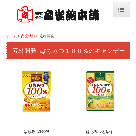
ホーム
ホーム
商品情報
素材開発
商品情報
素材開発 はちみつ１００％のキャンデー
新商品&リニューアル商品
素材開発
ベーシックキャンデー
フルーツキャンデー
ファンシーキャンデー
機能性＆のど飴
グルメキャンデー
はちみつ100％
はちみつとゆず