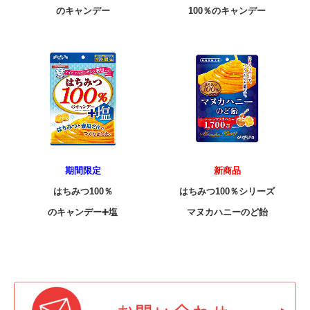
のキャンデー
100％のキャンデー
グミ＆タブレット
特集商品紹介
はちみつ100%のキャンデー
緑茶のど飴
ダイエットココア ブランドサイト
実熟者ですが。ブランドサイト
期間限定
新商品
はちみつ
100％
はちみつ100％シリーズ
皮いいでしょ？ ブランドサイト
のキャンデー➕塩
マヌカハニーのど飴
いたわりプラスブランドサイト
ノンシュガー長命草のど飴ブランドサイト
贅沢なグミ ブランドサイト