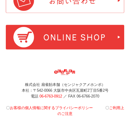
ジュースキャンデー ブランドサイト
幻の柑橘 直七シリーズ ブランドサイト
海のソーダCANDY ブランドサイト
キャンデーおもしろ情報
チュッピーママのクッキングレシピ
ハッピーと工場見学
チュッピーのプロフィール
株式会社 扇雀飴本舗（センジャクアメホンポ）
チュッピーの掲示板
本社：〒542-0066 大阪市中央区瓦屋町2丁目5番2号
電話
06-6763-0912
／ FAX 06-6766-2070
扇雀飴通信
〇
お客様の個人情報に関するプライバシーポリシー
〇
ご利用上
昔からの知恵をのど飴にしました。モニター応募フォーム
のご注意
昔からの知恵をのど飴にしました。モニター回答フォーム