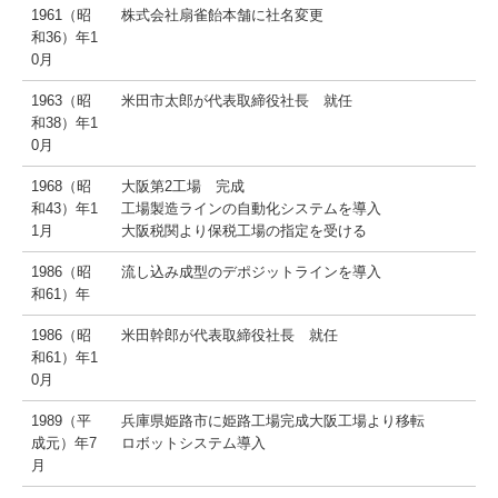
ジュースキャンデー ブランドサイト
1961（昭
株式会社扇雀飴本舗に社名変更
和36）年1
幻の柑橘 直七シリーズ ブランドサイト
0月
海のソーダCANDY ブランドサイト
1963（昭
米田市太郎が代表取締役社長 就任
和38）年1
キャンデーおもしろ情報
0月
1968（昭
大阪第2工場 完成
チュッピーママのクッキングレシピ
和43）年1
工場製造ラインの自動化システムを導入
1月
大阪税関より保税工場の指定を受ける
ハッピーと工場見学
1986（昭
流し込み成型のデポジットラインを導入
チュッピーのプロフィール
和61）年
1986（昭
米田幹郎が代表取締役社長 就任
チュッピーの掲示板
和61）年1
0月
扇雀飴通信
1989（平
兵庫県姫路市に姫路工場完成大阪工場より移転
昔からの知恵をのど飴にしました。モニター応募フォーム
成元）年7
ロボットシステム導入
月
昔からの知恵をのど飴にしました。モニター回答フォーム