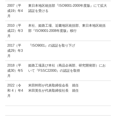
採用募集要項
2007（平
東日本地区統括部『ISO9001-2000年度版』にて拡大
成19）年4
認証を受ける
私たちがつくっています
月
募集要項 一覧表
2010（平
本社、姫路工場、近畿地区統括部、東日本地区統括
成22）年3
部『ISO9001-2008年度版』移行
募集要項 新規採用 一覧表
月
2017（平
『ISO9001』の認証を取り下げ
OEM製品 受付について
成29）年3
月
2018（平
姫路工場及び本社（商品企画部、研究開発部）にお
成30）年5
いて『FSSC22000』の認証を取得
月
2022（令
米田幹郎が代表取締役会長 就任
和 4 ）年4
米田英生が代表取締役社長 就任
月