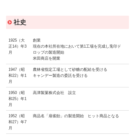
グミ＆タブレット
特集商品紹介
社史
はちみつ100%のキャンデー
1925（大
創業
緑茶のど飴
正14）年3
現在の本社所在地において第1工場を完成し兎印ド
月
ロップの製造開始
ダイエットココア ブランドサイト
米田商店を開業
1947（昭
農林省指定工場として砂糖の配給を受ける
実熟者ですが。ブランドサイト
和22）年1
キャンデー製造の委託を受ける
月
皮いいでしょ？ ブランドサイト
1950（昭
高津製菓株式会社 設立
いたわりプラスブランドサイト
和25）年1
月
ノンシュガー長命草のど飴ブランドサイト
1952（昭
商品名「扇雀飴」の製造開始 ヒット商品となる
和27）年7
贅沢なグミ ブランドサイト
月