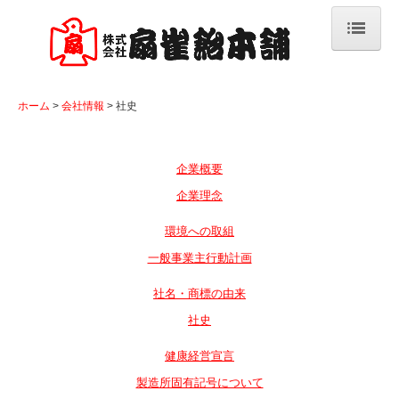
ホーム
ホーム
会社情報
社史
商品情報
新商品&リニューアル商品
企業概要
素材開発
企業理念
ベーシックキャンデー
環境への取組
一般事業主行動計画
フルーツキャンデー
社名・商標の由来
ファンシーキャンデー
社史
機能性＆のど飴
健康経営宣言
グルメキャンデー
製造所固有記号について