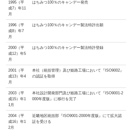
1995（平
はちみつ100％のキャンデー発売
会社情報
成7）年11
月
会社概要
1996（平
はちみつ100％のキャンデー製法特許出願
成8）年7
企業理念
月
社名・商標の由来
2000（平
はちみつ100％のキャンデー製法特許登録
成12）年5
社史
月
2001（平
本社（統括管理）及び姫路工場において『ISO9002』
環境への取り組み
成13）年4
の認証を取得
月
一般事業主行動計画
2003（平
本社設計開発部門及び姫路工場において『ISO9001-2
健康経営宣言
成15）年1
000年度版』に移行を完了
1月
製造所固有記号について
2004（平
近畿地区統括部『ISO9001-2000年度版』にて拡大認
成16）年1
証を受ける
採用情報
2月