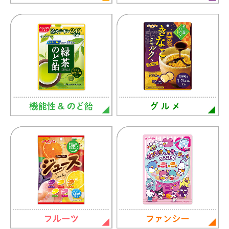
グミ＆タブレット
特集商品紹介
はちみつ100%のキャンデー
緑茶のど飴
ダイエットココア ブランドサイト
実熟者ですが。ブランドサイト
皮いいでしょ？ ブランドサイト
いたわりプラスブランドサイト
ノンシュガー長命草のど飴ブランドサイト
贅沢なグミ ブランドサイト