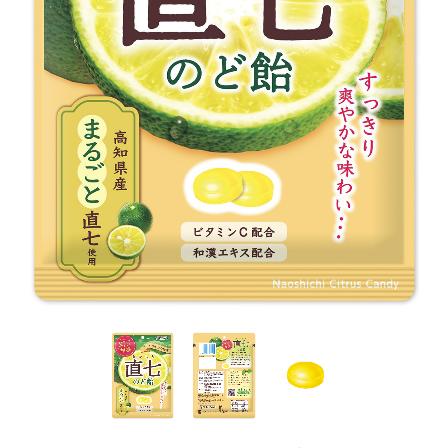
グミ＆タブレット
特集商品紹介
はちみつ100%のキャンデー
緑茶のど飴
ダイエットココア ブランドサイト
実熟者ですが。ブランドサイト
皮いいでしょ？ ブランドサイト
いたわりプラスブランドサイト
ノンシュガー長命草のど飴ブランドサイト
贅沢なグミ ブランドサイト