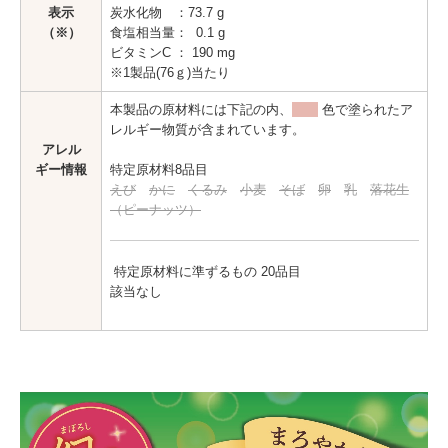
表示
炭水化物 ：73.7 g
会社情報
（※）
食塩相当量： 0.1 g
ビタミンC ： 190 mg
会社概要
※1製品(76ｇ)当たり
本製品の原材料には下記の内、
色で塗られたア
企業理念
レルギー物質が含まれています。
アレル
社名・商標の由来
ギー情報
特定原材料8品目
えび
かに
くるみ
小麦
そば
卵
乳
落花生
社史
（ピーナッツ）
環境への取り組み
特定原材料に準ずるもの 20品目
一般事業主行動計画
該当なし
健康経営宣言
製造所固有記号について
採用情報