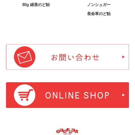
80g
緑茶のど飴
ノンシュガー
長命草のど飴