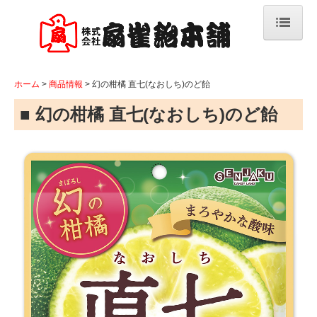
ホーム
ホーム
商品情報
幻の柑橘 直七(なおしち)のど飴
商品情報
■
幻の柑橘 直七(なおしち)のど飴
新商品&リニューアル商品
素材開発
ベーシックキャンデー
フルーツキャンデー
ファンシーキャンデー
機能性＆のど飴
グルメキャンデー