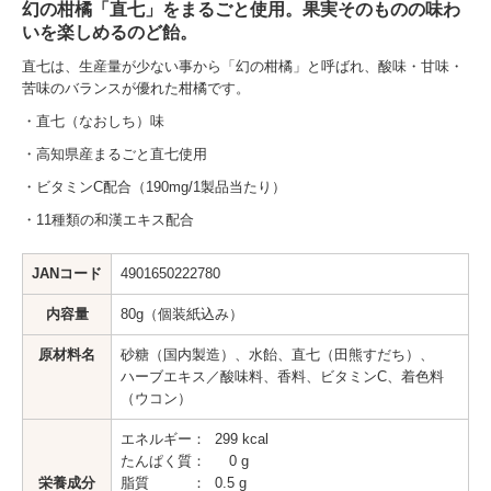
ジュースキャンデー ブランドサイト
幻の柑橘「直七」をまるごと使用。果実そのものの味わ
いを楽しめるのど飴。
幻の柑橘 直七シリーズ ブランドサイト
直七は、生産量が少ない事から「幻の柑橘」と呼ばれ、酸味・甘味・
苦味のバランスが優れた柑橘です。
海のソーダCANDY ブランドサイト
・直七（なおしち）味
キャンデーおもしろ情報
・高知県産まるごと直七使用
・ビタミンC配合（190mg/1製品当たり）
チュッピーママのクッキングレシピ
・11種類の和漢エキス配合
ハッピーと工場見学
JANコード
4901650222780
チュッピーのプロフィール
内容量
80g（個装紙込み）
チュッピーの掲示板
原材料名
砂糖（国内製造）、水飴、直七（田熊すだち）、
ハーブエキス／酸味料、香料、ビタミンC、着色料
扇雀飴通信
（ウコン）
昔からの知恵をのど飴にしました。モニター応募フォーム
エネルギー： 299 kcal
たんぱく質： 0 g
昔からの知恵をのど飴にしました。モニター回答フォーム
栄養成分
脂質 ： 0.5 g