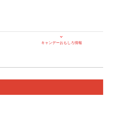
キャンデーおもしろ情報
ドサイト
ドサイト
サイト
サイト
イト
イト
イト
イト
ト
ー
昔からの知恵をのど飴にしました。モニター応募フォーム
昔からの知恵をのど飴にしました。モニター回答フォーム
チュッピーママのクッキングレシピ
チュッピーのプロフィール
ハッピーと工場見学
チュッピーの掲示板
扇雀飴通信