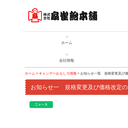
ホーム
会社情報
製造所固有記号について
一般事業主行動計画
社名・商標の由来
環境への取り組み
健康経営宣言
会社概要
企業理念
社史
ホーム
キャンデーおもしろ情報
お知らせ一覧 規格変更及び
お知らせ一 規格変更及び価格改定の