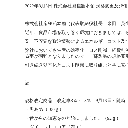
2022年8月3日 株式会社扇雀飴本舗 規格変更及
株式会社扇雀飴本舗（代表取締役社長：米田 英生
近年、食品市場を取り巻く環境におきましては、
又、不安定な政治情勢によるエネルギーコスト及
弊社においても生産の効率化、ロス削減、経費削
る事が困難となりましたので、一部製品の規格変
引き続き効率化とコスト削減に取り組むと共に安
記
規格改定商品 改定率8％～13％ 9月19日～随
・黒あめ（100ｇ）
・昔からの知恵をのど飴にしました。（92ｇ）
・ダイエットココア（70ｇ）