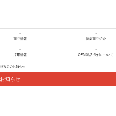
商品情報
特集商品紹介
新商品&リニューアル商品
ベーシックキャンデー
ファンシーキャンデー
フルーツキャンデー
グルメキャンデー
グミ＆タブレット
機能性＆のど飴
素材開発
ノンシュガー長命草のど飴ブラン
幻の柑橘 直七シリーズ ブラン
ジュースキャンデー ブランド
海のソーダCANDY ブランド
ダイエットココア ブランドサ
皮いいでしょ？ ブランドサ
実熟者ですが。ブランドサ
いたわりプラスブランドサ
贅沢なグミ ブランドサイ
はちみつ100%のキャンデ
緑茶のど飴
採用情報
OEM製品 受付について
募集要項 新規採用 一覧表
私たちがつくっています
募集要項 一覧表
採用募集要項
価格改定のお知らせ
お知らせ